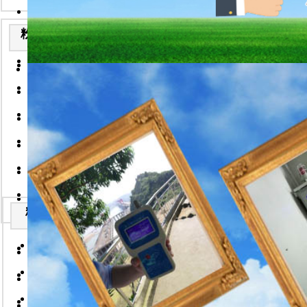
高温型粉尘浓度仪说明书
2026-7-22
粉尘检测仪安装实例
布袋检漏仪现场安装实例
1
2026-7-22
超低排放粉尘检测仪
2026-7-
布袋检漏仪现场安装实例
22
2
2026-7-22
粉尘浓度仪,常用的粉尘浓
布袋检漏仪现场安装实例
2026-7-22
3
2026-7-22
粉体流量计,化工企业中常
布袋检漏仪现场安装实例
2026-7-22
5
2026-7-22
防爆型车间粉尘浓度检测仪
布袋检漏仪现场安装实例
2026-7-22
6
2026-7-22
一般那些环境下需要使用粉
布袋检漏仪现场安装实例
2026-7-22
7
2026-7-22
高温型粉尘浓度仪说明书
布袋检漏仪现场安装实例
2026-7-22
粉尘浓度仪安装实例
8
2026-7-22
粉尘检测仪现场安装实例
固体流量计现场安装实例
1
2026-5-7
6
2026-7-22
粉尘浓度仪现场安装实例
粉尘检测仪现场安装实例
武威市面粉厂轴承测温方案
8
2026-7-22
2
2026-7-22
2026-7-22
WKD-6系列粉尘浓度仪
2026-
粉尘检测仪现场安装实例
模拟量设备为什么都偏爱用
7-22
3
2026-7-22
2026-7-22
粉尘浓度仪,常用的粉尘浓
粉尘检测仪现场安装实例
在线式粉尘检测仪在面粉厂