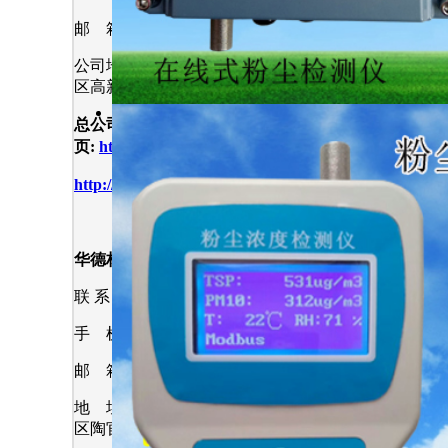
邮 箱 ： hdlkj69@163.com
粉尘负压采样仪
公司地址 : 武汉市阳逻开发
区高新路 68号
总公司网
页
:
http://www.whhdlkj.com
便携式防爆粉
http://www.hdl69.com
华德林科技（鞍山）分公司
联 系 人 : 林 博
手 机 : 18008634748
邮 箱 ： hdlkj69@163.com
地 址 : 辽宁省鞍山市铁西
区陶官街