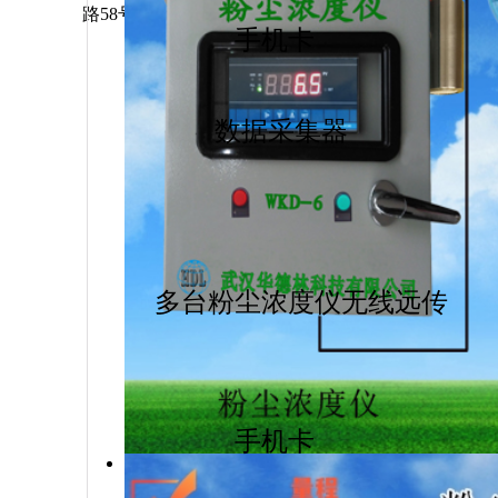
路58号
手机卡
数据采集器
多台粉尘浓度仪无线远传
直读式粉尘浓
手机卡