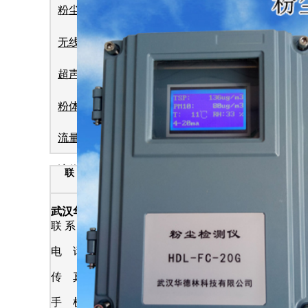
粉尘浓度仪
无线远传系统
超声波流量计
粉体流量计
流量计
便携式防爆粉
液位计
联 系 方 式
气体检测仪
武汉华德林科技有限公司
联 系 人
:
汪
林
轴承测温及跑偏控制系统
电 话 : 027-86976669
仪器仪表
传 真 : 027-86976673
在线式粒子计数器
手 机 : 18971536297