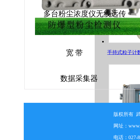
多台粉尘浓度仪无线远传
宽 带
手持式粒子计
数据采集器
版权所有 
网址：www.w
电话：02