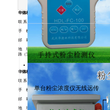
华德林科技（上海）分公司
手持式粉尘仪
联 系 人 ：朱杨华
手 机 ：
18871879877
邮 箱 ：hdlkj69@163.com
地 址 ：上海市宝山区沪太
路（宝山工业园）
华德林科技（雄安）分公司
联 系 人 ： 黄菊花
单台粉尘浓度仪无线远传
手 机 ： 13308634673
邮 箱 ：hdlkj69@163.com
便携式粉尘检
地 址 ：雄安新区雄县雄州