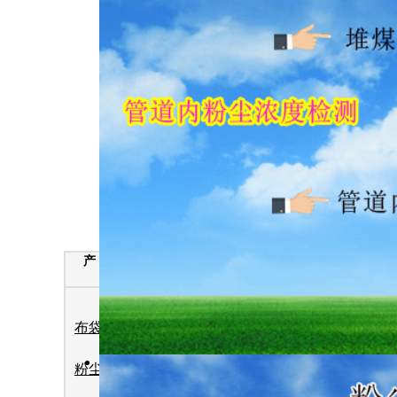
产 品 分 类
热 
布袋检漏仪
粉尘检测仪