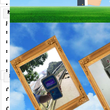
高温型粉尘浓度仪说明书
2026-7-22
粉尘检测仪安装实例
布袋检漏仪现场安装实例
1
2026-7-22
超低排放粉尘检测仪
2026-7-
布袋检漏仪现场安装实例
22
2
2026-7-22
粉尘浓度仪,常用的粉尘浓
布袋检漏仪现场安装实例
2026-7-22
3
2026-7-22
粉体流量计,化工企业中常
布袋检漏仪现场安装实例
2026-7-22
5
2026-7-22
防爆型车间粉尘浓度检测仪
布袋检漏仪现场安装实例
2026-7-22
6
2026-7-22
一般那些环境下需要使用粉
布袋检漏仪现场安装实例
2026-7-22
7
2026-7-22
高温型粉尘浓度仪说明书
布袋检漏仪现场安装实例
2026-7-22
粉尘浓度仪安装实例
8
2026-7-22
粉尘检测仪现场安装实例
固体流量计现场安装实例
1
2026-5-7
6
2026-7-22
粉尘浓度仪现场安装实例
粉尘检测仪现场安装实例
武威市面粉厂轴承测温方案
8
2026-7-22
2
2026-7-22
2026-7-22
WKD-6系列粉尘浓度仪
2026-
粉尘检测仪现场安装实例
模拟量设备为什么都偏爱用
7-22
3
2026-7-22
2026-7-22
粉尘浓度仪,常用的粉尘浓
粉尘检测仪现场安装实例
在线式粉尘检测仪在面粉厂