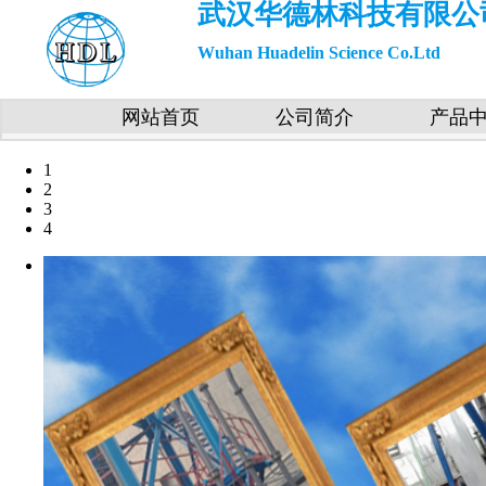
武汉华德林科技有限公
Wuhan Huadelin Science Co.Ltd
网站首页
公司简介
产品
1
2
3
4