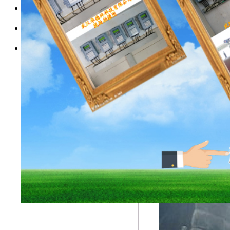
固体流量计现场安装实例
1
2026-7-22
固体流量计现场安装实例
1
2026-7-22
固体流量计现场安装实例
2
2026-7-22