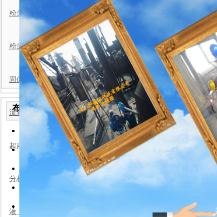
布袋检漏
粉尘检测仪现场安装案例
粉尘浓度仪现场安装案例
固体流量计现场安装案例
布袋检漏仪现场安装实例8
布袋检漏仪安装实例
流量计现场安装案例
2026-7-22
:华德林
布袋检漏仪/武汉华德林科
: 27037 作者:华德林
2026-7-22
超声波流量计现场安装案例
布袋检漏仪技术说明-武汉
2026-7-22
/布袋除尘检漏仪
粉尘浓度仪,常用的粉尘浓
2026-7-22
分析仪表现场安装案例
粉体流量计,化工企业中常
布袋除尘检漏仪
2026-7-22
一般那些环境下需要使用粉
液（物）位计现场安装案例
2026-7-22