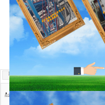
现场安装实例分类
粉尘浓
布袋检漏仪现场安装案例
智能型
超低排
固体流量