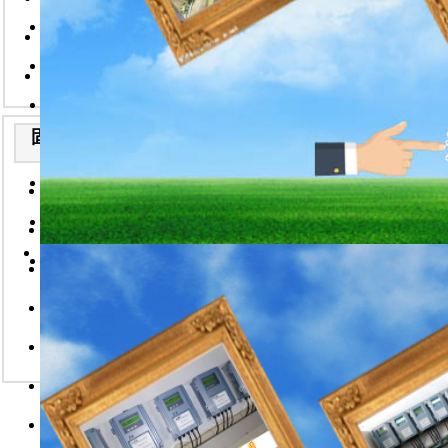
2026-7-22
4
2026-7-22
2026-7-22
粉体流量计,化工企业中常
防爆型粉尘检测仪在某单位
2026-7-22
2026-7-22
粉尘浓度仪WKD-6安装
2026-
气体监测系统中使用的气体
7-22
2026-7-22
武汉华德林科技售后客户维
2026-7-22
固体流量计安装实例
一般那些环境下需要使用粉
2026-7-22
高温型粉尘浓度仪说明书
智能型固体流量计/武汉华
2026-7-22
2026-7-22
粉尘浓度仪现场安装实例
固体流量计/武汉华德林科
1
2026-7-22
2026-7-22
粉尘浓度仪现场安装实例
固体流量计技术说明
2026-7-
2
2026-7-22
22
粉尘浓度仪,常用的粉尘浓
该仪器可
2026-7-22
灰系统的检漏
粉体流量计,化工企业中常
成超标粉尘排
2026-7-22
一般那些环境下需要使用粉
器的检漏，有
2026-7-22
国多个厂家的
高温型粉尘浓度仪说明书
时显示浓度，
2026-7-22