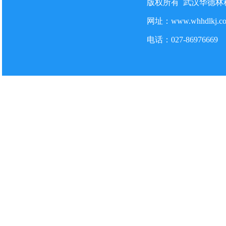
版权所有 武汉华德
网址：www.whhdlkj.
电话：027-86