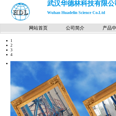
武汉华德林科技有限公
Wuhan Huadelin Science Co.Ltd
网站首页
公司简介
产品
1
2
3
4