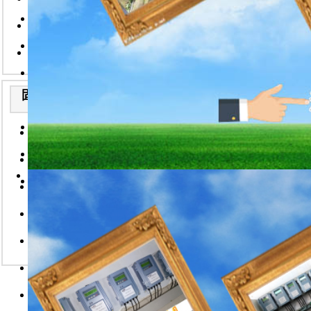
2026-7-22
4
2026-7-22
2026-7-22
检测灵敏度
：0.0
粉体流量计,化工企业中常
防爆型粉尘检测仪在某单位
2026-7-22
2026-7-22
测定范围： 0.01-1
粉尘浓度仪WKD-6安装
2026-
气体监测系统中使用的气体
7-22
2026-7-22
测定时间：0.1、
武汉华德林科技售后客户维
2026-7-22
固体流量计安装实例
重复性误差：≤±2
一般那些环境下需要使用粉
2026-7-22
输出方式：4位液
高温型粉尘浓度仪说明书
智能型固体流量计/武汉华
2026-7-22
2026-7-22
存储功能：可存储
粉尘浓度仪现场安装实例
固体流量计/武汉华德林科
1
2026-7-22
2026-7-22
数据处理结果：在
粉尘浓度仪现场安装实例
固体流量计技术说明
2026-7-
2
2026-7-22
22
环境温度：0-40
粉尘浓度仪,常用的粉尘浓
2026-7-22
电 源：NiMH×
粉体流量计,化工企业中常
2026-7-22
尺 寸：202×84×
一般那些环境下需要使用粉
2026-7-22
主要技术特点: 
高温型粉尘浓度仪说明书
进行数据处理; 携带
2026-7-22