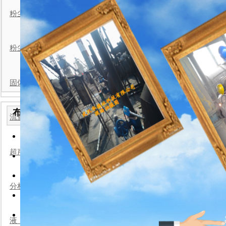
布袋检漏
粉尘检测仪现场安装案例
粉尘浓度仪现场安装案例
固体流量计现场安装案例
WKD-6系列粉尘浓度仪
布袋检漏仪安装实例
流量计现场安装案例
2026-7-22
:华德林
布袋检漏仪/武汉华德林科
: 15863 作者:华德林
2026-7-22
超声波流量计现场安装案例
布袋检漏仪技术说明-武汉
粉尘检测仪
主要
2026-7-22
各种研究机构，
气象
粉尘浓度仪,常用的粉尘浓
2026-7-22
分析仪表现场安装案例
粉体流量计,化工企业中常
2
主要产品
2026-7-22
一般那些环境下需要使用粉
液（物）位计现场安装案例
2026-7-22