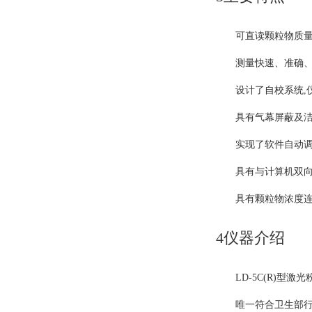
可直读颗粒物质量
测量快速、准确
设计了自校系统,
具有气幕屏蔽及
实现了软件自动
具有与计算机双
具有颗粒物浓度
4
仪器介绍
LD-5C(R)
唯一符合卫生部