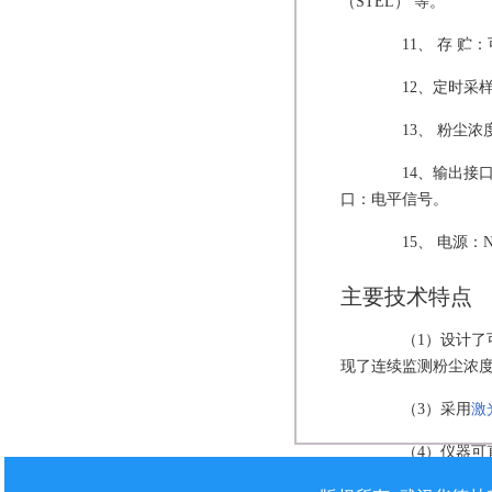
（STEL） 等。
11、 存 贮：
12、定时采样：可
13、 粉尘浓度超
14、输出接口：
口：电平信号。
15、 电源：Ni
主要技术特点
（1）设计了可更
现了连续监测粉尘浓度
（3）采用
激
（4）仪器可直接测