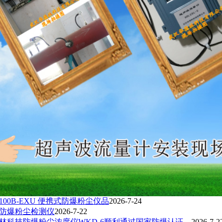
的粉尘质量和不同粉尘作业场所中粉尘的污染状况
该仪器适用于煤矿井下及其它含有爆炸危险性气体的
动定时采样、全中文液晶显示、便于携带等特点。
试仪主要用于公共场所的可吸入颗粒物(PM10)浓
尘浓度的检测、以及环境保护领域可吸入尘浓度的
器净化效率的评价。空气污染是影响最为严重的污
、工作和生活的方方面面。粉尘测试仪在空气污染
尘测试仪的种类有全自动式粉尘测试仪、直读式粉
等。
，粉尘检测仪有什么作用？
关于环保粉尘浓度检测仪必须了解的知识点,华德林官网
尘在线监测为生产保驾护航
2026-7-31
提质创新 华德林优化粉尘仪产品，赋能工业环
2026-7-28
C-100B-EXU 便携式防爆粉尘仪品
2026-7-24
防爆粉尘检测仪
2026-7-22
林科技防爆粉尘浓度仪WKD-6顺利通过国家防爆认证，
2026-7-2