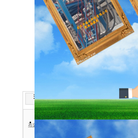
现场安装实例分类
布袋检漏仪现场安装案例