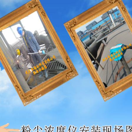
2026-7-22
布袋检漏仪/武汉华德林科技有限公司/18971536297
常用的粉尘浓度检测仪器有哪些？
作者:华德林
浓度仪,常用的粉尘浓度检测仪
度检测仪器按照类型可分为：手持式、多功能（微
，扬尘噪声在线监测系统，常用于生产车间、公共
煤矿等防爆场所以及打磨、加工、仓储等生产场所