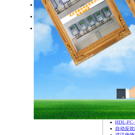
固体流量计现场安装实例
员吸入
1
2026-7-22
数据，
固体流量计现场安装实例
1
2026-7-22
单，自
固体流量计现场安装实例
2
2026-7-22
粉尘测
方面粉
气净化
们生产
上的粉
测试仪
:粉尘检测仪
:粉尘浓度仪,
华德林粉
逆势深耕
HDL-F
自动反吹
武汉华德