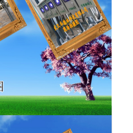
方式的现场安装实例
026-7-22