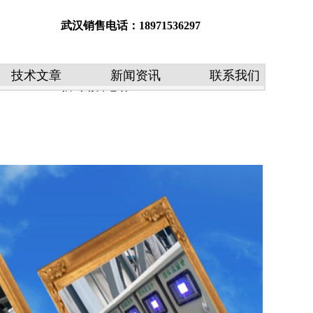
武汉销售电话：18971536297
技术文章
新闻资讯
联系我们
鞍山销售电话：18008634748