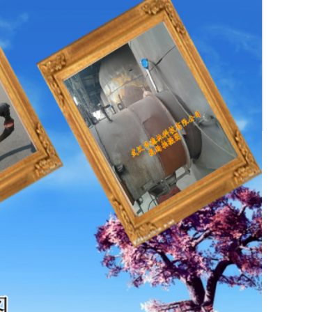
器有哪些？
电脑型）、防爆型、管道式、在线粉尘浓度
卫生、职业卫生、第三方检测机构、石油、
等。