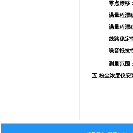
零点漂移
满量程漂
满量程漂
线路稳定
噪音抵抗
测量范围：0
五
.
粉尘浓度仪安