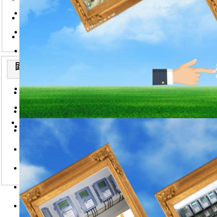
2026-7-22
4
2026-7-22
2026-7-22
粉体流量计,化工企业中常
防爆型粉尘检测仪在某单位
接线盒
2026-7-22
2026-7-22
粉尘浓度仪WKD-6安装
2026-
气体监测系统中使用的气体
应用：
7-22
2026-7-22
武汉华德林科技售后客户维
TRT发
2026-7-22
固体流量计安装实例
一般那些环境下需要使用粉
粉状材料
2026-7-22
高温型粉尘浓度仪说明书
智能型固体流量计/武汉华
过程粉尘
2026-7-22
2026-7-22
粉尘浓度仪现场安装实例
固体流量计/武汉华德林科
各种燃煤
1
2026-7-22
2026-7-22
粉尘浓度仪现场安装实例
固体流量计技术说明
2026-7-
2
2026-7-22
22
粉尘浓度仪,常用的粉尘浓
高温型粉尘浓度
2026-7-22
粉体流量计,化工企业中常
WK
2026-7-22
产生静电荷
一般那些环境下需要使用粉
本系统的高
2026-7-22
高温型粉尘浓度仪说明书
粉尘粒子的
2026-7-22