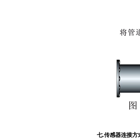
七
.
传感器连接方