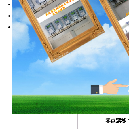
固体流量计现场安装实例
1
2026-7-22
固体流量计现场安装实例
高温型粉尘浓度
1
2026-7-22
固体流量计现场安装实例
环境温度：
2
2026-7-22
环境保护
管道气体压
管道气体流
管道气体温度
管道外径：0
探针结构：3
尘埃颗粒大
零点漂移