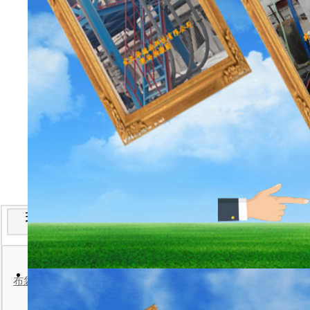
现场安装实例分类
粉尘浓
布袋检漏仪现场安装案例
智能型
超低排
固体流量