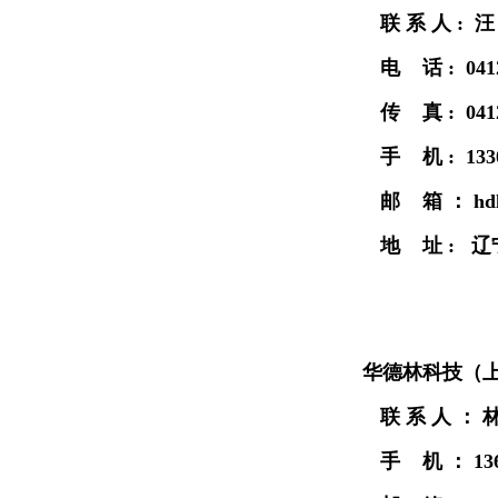
联 系 人 : 
电 话 : 0412
传 真 : 0412
手 机 : 1330
邮 箱 ： hdl
地 址 : 
华德林科技（
联 系 人 ： 
手 机 ： 136