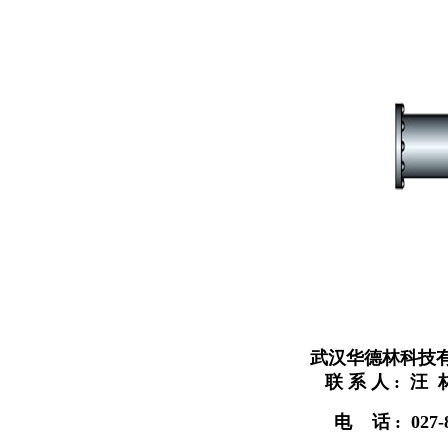
武汉华德林科技
联 系 人 : 汪 
电 话 : 027-8