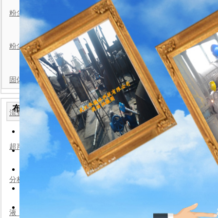
分体式粉
粉尘检测仪现场安装案例
粉尘浓度仪现场安装案例
固体流量计现场安装案例
一般那些环境下需要使用
布袋检漏仪安装实例
流量计现场安装案例
2026-7-22
:
便携式粉尘浓度仪/武汉华
: 78352 作者:未知
2026-7-22
超声波流量计现场安装案例
手持粉尘浓度仪/武汉华德
粉尘检（监）测仪
2026-7-22
一体式粉尘浓度检测仪-武
粉尘监测仪由光学
2026-7-22
连续性使得其适用
分析仪表现场安装案例
防爆型粉尘检测仪/武汉华
场所，或任何其它
2026-7-22
粉尘监测仪用途
分体式粉尘浓度仪/武汉华
l 连续监测颗粒旋
液（物）位计现场安装案例
2026-7-22