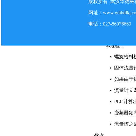
版权所有 武汉华德
•
固体流量计
防爆型粉尘检测仪在某单位
2026-7-22
网址：www.whhdlkj.
举例说明：螺旋秤
气体监测系统中使用的气体
2026-7-22
电话：027-86
假设一个粉煤灰输
1.
目标
：需要稳
2.
过程
：
•
螺旋给料
•
固体流量
•
如果由于物
•
流量计立
•
PLC计算
•
变频器频率
•
流量随之回
优点