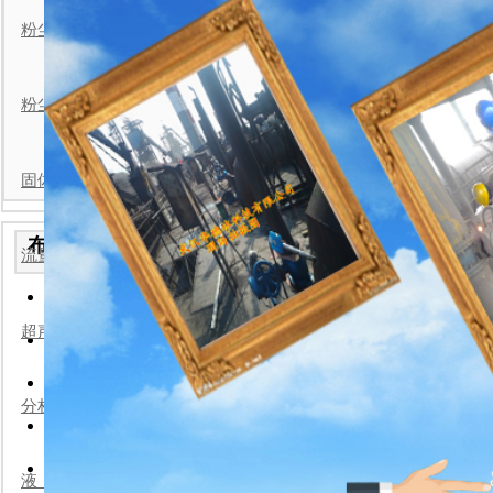
布袋检漏
粉尘检测仪现场安装案例
粉尘浓度仪现场安装案例
固体流量计现场安装案例
一般那些环境下需要使用
布袋检漏仪安装实例
流量计现场安装案例
2026-7-22
:
布袋检漏仪/武汉华德林科
: 78376 作者:未知
2026-7-22
超声波流量计现场安装案例
布袋检漏仪技术说明-武汉
粉尘检（监）测仪
2026-7-22
粉尘浓度仪,常用的粉尘浓
粉尘监测仪由光学
2026-7-22
连续性使得其适用
分析仪表现场安装案例
粉体流量计,化工企业中常
场所，或任何其它
2026-7-22
粉尘监测仪用途
一般那些环境下需要使用粉
l 连续监测颗粒旋
液（物）位计现场安装案例
2026-7-22