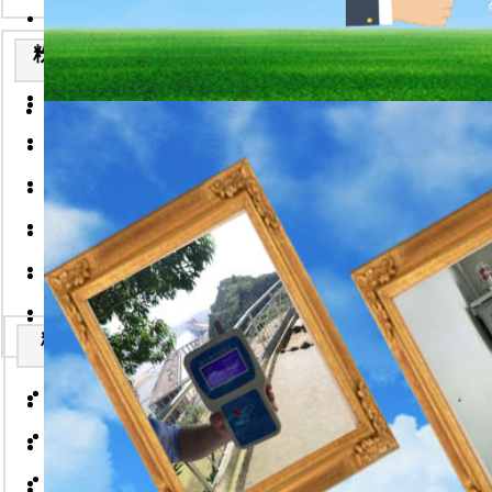
l 多点监测中，植
高温型粉尘浓度仪说明书
l 空气净化器/通风
2026-7-22
l 连续监测的在线
粉尘检测仪安装实例
布袋检漏仪现场安装实例
l 室内空气质量监
1
2026-7-22
超低排放粉尘检测仪
2026-7-
l 空气质量监测。
布袋检漏仪现场安装实例
22
l 地下交通系统的
2
2026-7-22
粉尘浓度仪,常用的粉尘浓
l 气溶胶暴露研究
布袋检漏仪现场安装实例
2026-7-22
l 干固过程控制和
3
2026-7-22
粉体流量计,化工企业中常
布袋检漏仪现场安装实例
l 可用于所有的空
2026-7-22
5
2026-7-22
粉尘监测仪原理
防爆型车间粉尘浓度检测仪
布袋检漏仪现场安装实例
原理一：由光学布
2026-7-22
6
2026-7-22
原理二：静电粉尘
一般那些环境下需要使用粉
布袋检漏仪现场安装实例
际的粉尘浓度成比例
2026-7-22
7
2026-7-22
粉尘监测仪特性：
高温型粉尘浓度仪说明书
布袋检漏仪现场安装实例
仪器的连续性使得
2026-7-22
粉尘浓度仪安装实例
8
2026-7-22
内工作场所，或任
粉尘检测仪现场安装实例
固体流量计现场安装实例
出警告。仪器的便
1
2026-5-7
6
2026-7-22
粉尘浓度仪现场安装实例
粉尘检测仪现场安装实例
系统。
武威市面粉厂轴承测温方案
8
2026-7-22
2
2026-7-22
粉尘检测仪主要用
2026-7-22
WKD-6系列粉尘浓度仪
2026-
粉尘检测仪现场安装实例
射原理和静电交流
模拟量设备为什么都偏爱用
7-22
3
2026-7-22
2026-7-22
粉尘浓度仪,常用的粉尘浓
粉尘检测仪现场安装实例
在线式粉尘检测仪在面粉厂