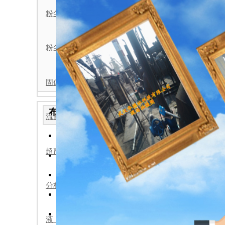
粉尘检测仪现场安装案例
粉尘浓度仪现场安装案例
固体流量计现场安装案例
固体流量计现场
布袋检漏仪安装实例
流量计现场安装案例
2026-7-22
:华德林
布袋检漏仪/武汉华德林科
: 22843 
2026-7-22
超声波流量计现场安装案例
布袋检漏仪技术说明-武汉
华德林官
2026-7-22
粉尘浓度仪,常用的粉尘浓
煤粉流
2026-7-22
分析仪表现场安装案例
粉体流量计,化工企业中常
2026-7-22
一般那些环境下需要使用粉
液（物）位计现场安装案例
2026-7-22