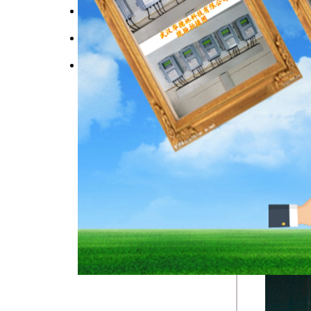
固体流量计现场安装实例
1
2026-7-22
固体流量计现场安装实例
1
2026-7-22
固体流量计现场安装实例
2
2026-7-22