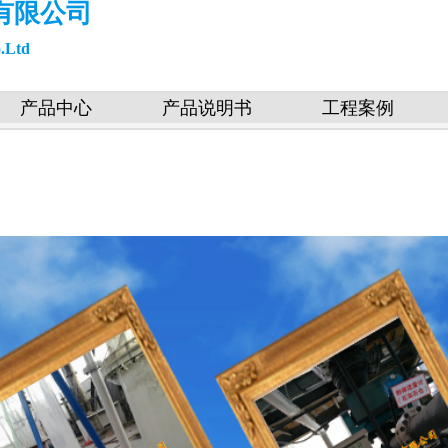
有限公司
.Ltd
产品中心
产品说明书
工程案例