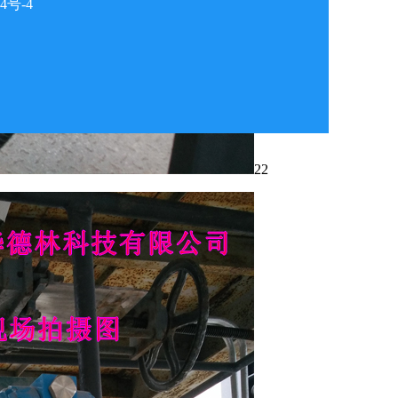
4号-4
22