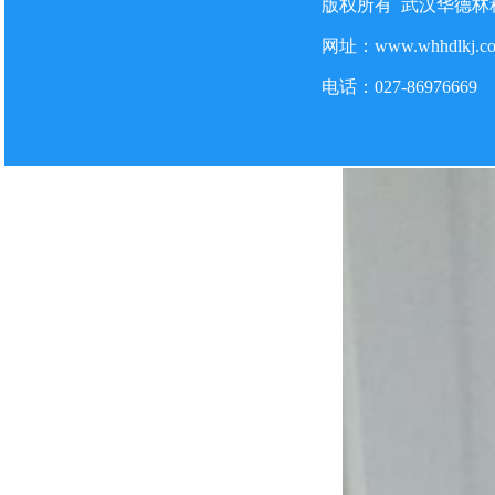
版权所有 武汉华德
网址：www.whhdlkj.
电话：027-86