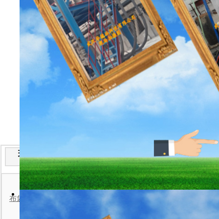
现场安装实例分类
粉尘浓
布袋检漏仪现场安装案例
智能型
超低排
固体流量