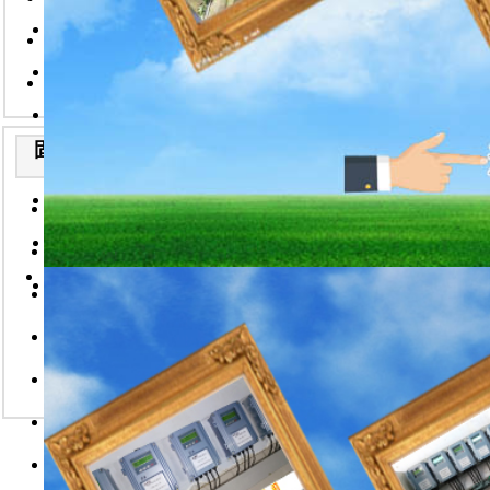
2026-7-22
4
2026-7-22
2026-7-22
粉体流量计,化工企业中常
防爆型粉尘检测仪在某单位
2026-7-22
2026-7-22
粉尘浓度仪WKD-6安装
2026-
气体监测系统中使用的气体
7-22
2026-7-22
武汉华德林科技售后客户维
2026-7-22
固体流量计安装实例
一般那些环境下需要使用粉
2026-7-22
高温型粉尘浓度仪说明书
智能型固体流量计/武汉华
2026-7-22
2026-7-22
粉尘浓度仪现场安装实例
固体流量计/武汉华德林科
1
2026-7-22
2026-7-22
粉尘浓度仪现场安装实例
固体流量计技术说明
2026-7-
2
2026-7-22
22
粉尘浓度仪,常用的粉尘浓
2026-7-22
粉体流量计,化工企业中常
2026-7-22
一般那些环境下需要使用粉
2026-7-22
高温型粉尘浓度仪说明书
2026-7-22