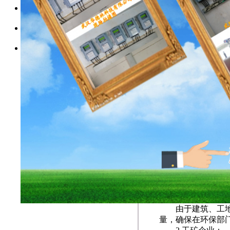
固体流量计现场安装实例
1
2026-7-22
固体流量计现场安装实例
1
2026-7-22
固体流量计现场安装实例
2
2026-7-22
直读式粉尘检测
1、非防爆仪器
2、应在取样口和
3、禁止在高尘埃
4、仪器在搬动
5、电源插头座
粉尘浓度检测仪采
能采集到呼吸性粉
可燃性气体混合物
示，具有数字显示
高浓度粉尘检测仪
粉尘浓度检测仪
1.工地、爆破、
由于建筑、工地等
量，确保在环保部