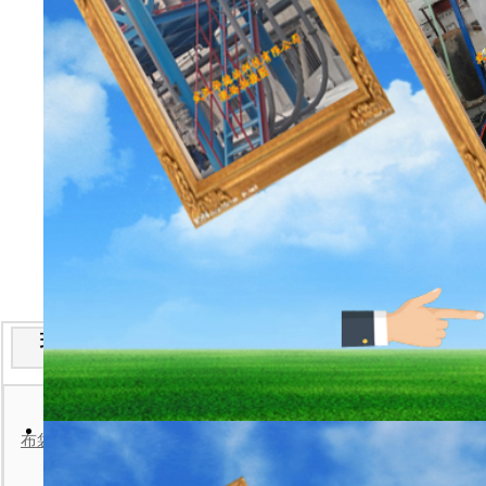
现场安装实例分类
粉尘浓
布袋检漏仪现场安装案例
智能型
超低排
固体流量