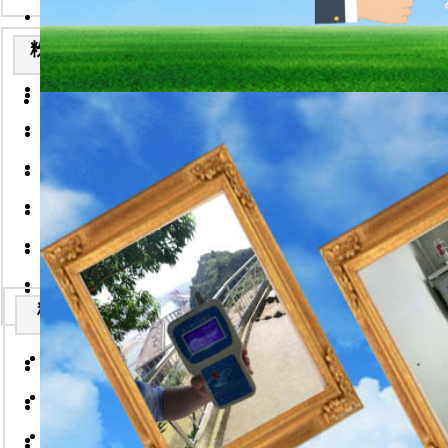
操作步骤：
高温型粉尘浓度仪说明书
1.将仪器放置到
2026-7-22
粉尘检测仪安装实例
2.在连接上电源
布袋检漏仪现场安装实例
3.需检测的气体
1
2026-7-22
超低排放粉尘检测仪
2026-7-
荷，并传送给处理
布袋检漏仪现场安装实例
22
4.处理器把信号
2
2026-7-22
粉尘浓度仪,常用的粉尘浓
布袋检漏仪现场安装实例
2026-7-22
5.数字显示仪会
3
2026-7-22
粉体流量计,化工企业中常
布袋检漏仪现场安装实例
2026-7-22
5
2026-7-22
防爆型车间粉尘浓度检测仪
布袋检漏仪现场安装实例
2026-7-22
6
2026-7-22
一般那些环境下需要使用粉
布袋检漏仪现场安装实例
2026-7-22
7
2026-7-22
高温型粉尘浓度仪说明书
布袋检漏仪现场安装实例
2026-7-22
粉尘浓度仪安装实例
8
2026-7-22
粉尘检测仪现场安装实例
固体流量计现场安装实例
1
2026-5-7
6
2026-7-22
粉尘浓度仪现场安装实例
粉尘检测仪现场安装实例
武威市面粉厂轴承测温方案
8
2026-7-22
2
2026-7-22
2026-7-22
WKD-6系列粉尘浓度仪
2026-
粉尘检测仪现场安装实例
模拟量设备为什么都偏爱用
7-22
3
2026-7-22
2026-7-22
粉尘浓度仪,常用的粉尘浓
粉尘检测仪现场安装实例
在线式粉尘检测仪在面粉厂