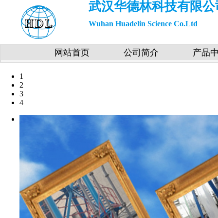
武汉华德林科技有限公
Wuhan Huadelin Science Co.Ltd
网站首页
公司简介
产品
1
2
3
4