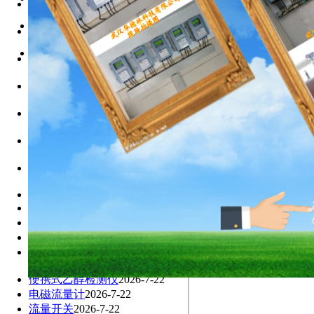
气体流量计/武汉华德林科
2026-7-22
2026-7-22
玉米粉淀粉加工车间的粉尘
电磁流量计技术说明/武汉
2026-7-22
2026-7-22
超低粉尘检测仪-武汉华德
环保型粉尘浓度仪-华德林
2026-7-22
2026-7-22
防爆型粉尘检测仪/武汉华
2026-7-22
一体式粉尘浓度仪技术介绍
2026-7-22
超声波液位计技术说明
2026-
7-22
HDLUQK-03电远传
2026-7-
22
HDL-FC-20G-E
2026-7-22
在线式粉尘检测仪
2026-7-22
一体式粉尘浓度仪
2026-7-22
在线式粉尘检测仪
2026-7-22
WKD-6系列粉尘浓度仪
2026-
7-22
便携式乙醇检测仪
2026-7-22
电磁流量计
2026-7-22
流量开关
2026-7-22