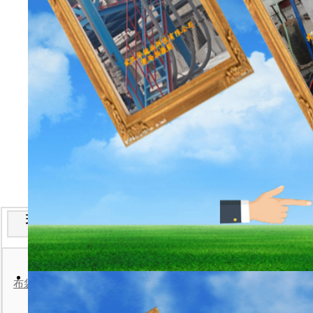
现场安装实例分类
超声波液
布袋检漏仪现场安装案例
在线粉
煤粉流
粉体流