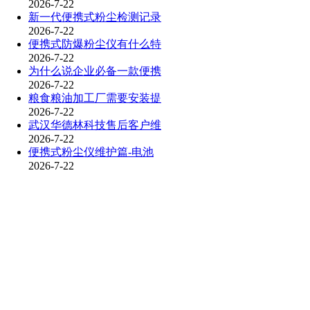
2026-7-22
新一代便携式粉尘检测记录
2026-7-22
便携式防爆粉尘仪有什么特
2026-7-22
为什么说企业必备一款便携
2026-7-22
粮食粮油加工厂需要安装提
2026-7-22
武汉华德林科技售后客户维
2026-7-22
便携式粉尘仪维护篇-电池
2026-7-22