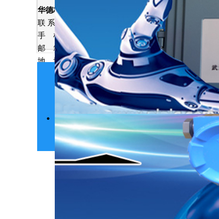
华德林科技（雄安）
分
公司
•
质保期：优质
联 系 人 ： 陶周潇
手 机 ： 13545065121
邮 箱 ：hdlkj69@163.com
三、决策框架
地 址 ：雄安新区雄县雄州
路58号
建议采用“需求
版权所有 
1
明确核心需求
网址：www.w
.
（≤10mg
电话：02
3
验证供应商口
.
重”。
结论：优先长
在经济下行期
好、用得久”
看反而更省钱