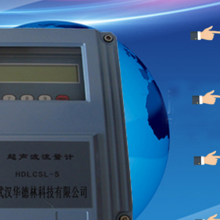
为例。
量档别
:PM10
和
TSP
（
PM2.5 可选）
量范围：
0.001~40.0mg/m³
；可定做各种量程；