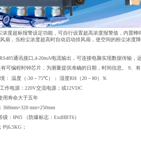
敏度：
0.001mg/m³
；重复性误差：
≤±3%
；
样流量：
2.L/min (0.1 f t 3/min)
；
样时间：
1
秒
…100
分钟手动任意设置时间。可直读粉尘质量浓度
尘浓度超标报警设定功能，可自行设置超高浓度报警值，内置蜂
风扇，当粉尘浓度超高时自动启动排风扇，使空间的粉尘浓度降
RS485
通讯接口
,4-20mA
电流输出，可连接电脑实现数据传输，
设有可编程时钟芯片，为测量提供准确的日期，时间信息。
9
、有
境：
温度（
-30
－
75℃
）；
湿度
RH
（
20
－
80
）％
工作电源：
220V
交流电源；或
12VDC
使用寿命大于五年
：
360mm×320 mm×250mm
等级：
IP65
（防爆标志：
ExdIIBT6
）
；约
6.5KG
；