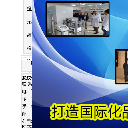
一、短期价格
粉尘浓度仪
若仅关注短期
无线远传系统
1
性能不达标：
.
超声波流量计
颗粒物粒径影响
GBZ 2.1
粉体流量计
2
耐用性差：为
.
流量计
3-5年，低
联 系 方 式
3
隐性成本高：
液位计
武汉华德林科技有限公司
.
机导致产线
联 系 人 : 汪 林
气体检测仪
电 话 : 027-86976669
二、长期经济
传 真 : 027-86976673
轴承测温及跑偏控制系统
长期经济性需
手 机 : 18971536297
邮 箱 ： hdlkj69@163.com
仪器仪表
1. 基础性能
公司地址 : 武汉市阳逻开发
区高新路 68号
在线式粒子计数器