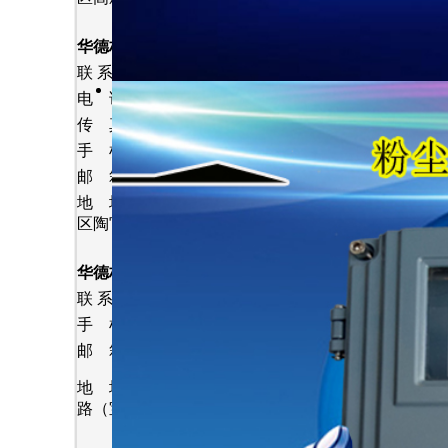
•
精度与稳定性：优
度场景需≤±
粉尘负压采样仪
华德林科技（鞍山）
分
公司
•
环境适应性：
联 系 人 : 林 博
密封设计差导
电 话 : 0412-7130318
传 真 : 0412-7130318
•
校准便捷性：
手 机 : 13817760448
2. 维护成本
邮 箱 ： hdlkj69@163.com
地 址 : 辽宁省鞍山市铁西
•
耗材与配件价
区陶官街39号
•
维护频率：优
华德林科技（上海）
分
公司
修。
联 系 人 ：朱杨华
•
能耗：低功耗
手 机 ： 15827384004
邮 箱 ：hdlkj69@163.com
3. 服务能力
地 址 ：上海市宝山区沪太
•
售后服务：选
路（宝山工业园）
•
技术支持：是