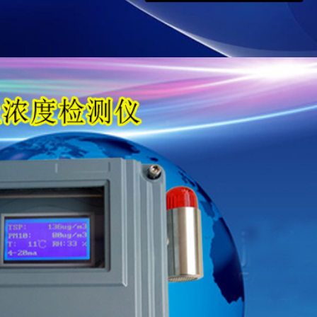
先选择符合国标（如HJ 618-2011、JJG 846-2015）或国际标
2%），长期漂移量＜1%/年（可通过查看第三方检测报告验证）。
工业场景中，粉尘仪需耐受高温（＞80℃）、高湿（＞90%RH）
致内部元件老化加速。
支持自动校准（如内置参比光源）或快速手动校准（＜10分钟
：决定能否“用得起”
格：激光粉尘仪的激光模组等核心部件是否通用，避免后期配件
质产品的传感器寿命更长（如半导体激光寿命＞20000小时），
设计（如待机功率＜5W）可降低用电成本，尤其适用于无外接
：决定能否“用得稳”
择大品牌，避免因设备故障导致监测中断；
否提一站式解决方案，这些服务能提升设备维护便利性。