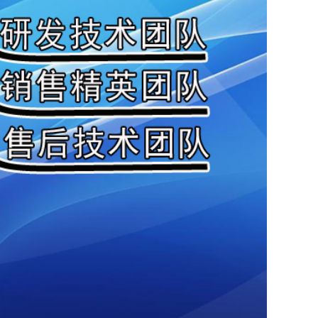
低（误差＞±10%）、抗干扰能力弱（易受湿度、
HJ 836-2017）或职业健康标准（如OSHA、
通塑料而非防腐蚀金属），传感器寿命缩短（正常
校准费用可能占设备价的20%-30%；若因故障停
本三大模块，重点关注以下指标：