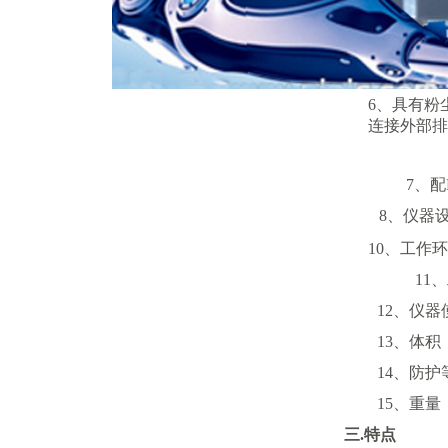
3
、检测灵
4
、空气采
5
、采
6
、具有粉
连接外部排
7
、配
8
、仪器
10
、工作环
11
、
12
、仪器
13
、体积
14
、防护
15
、重量
三
.特点