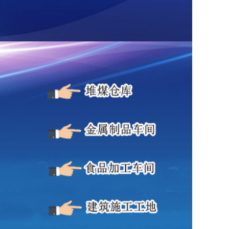
准（如ISO 12103-1）的产品，精度误差≤±5%（低浓
、腐蚀性气体（如SO₂、NOx），低价产品可能因
）的产品，可降低人工和时间成本。
垄断高价；
无需频繁更换；而低价产品可能每6-12个月需返厂维
电源的户外场景。