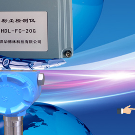
品牌通常提供1年以上质保。
：如何平衡短期与长期？
分级+成本对比”的方法：
武汉华德林科技有限公司（企业官网）
备案号：
鄂ICP备1002309
：根据使用场景划分优先级（如环保合规＞职业健康＞工艺控制
hhdlkj.com www.hdl69.com 邮箱：hdlkj69@163.com
/m³），必须选择高精度激光散射法设备（误差＜±3%）；而仓库
7-86976669 传真：027-86976673
碑了解设备实际表现，避免被宣传参数误导。例如，某品牌宣称“
期经济性，避免“低价短视”
鄂ICP备10023094号
，企业的每一笔支出都需“花在刀刃上”。粉尘仪作为环境监测的核
。选择时应以“全生命周期成本”为核心，优先考虑性能可靠、维
、更省心。对于预算有限的场景，可在满足核心需求的前提下，