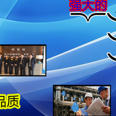
导向的潜在风险
价格，可能陷入“低价陷阱”，具体风险包括：
低价粉尘仪可能采用廉价传感器（如光学组件、电子元件），精度
），无法满足环保监测（如《固定污染源废气 低浓度颗粒物的测定》
）要求，导致数据无效或被监管处罚。
压缩成本，机身材质（如外壳、管路）可能偷工减料（如使用普
价产品可能1-2年即失效），频繁更换设备反而增加总成本。
低价产品往往缺乏完善的售后体系，校准、维修依赖第三方，单次
中断或环保违规，间接损失可能远超设备差价。
性的核心维度
以“全生命周期成本为核心，覆盖购买成本、使用成本、风险成
：决定能否“用得住”