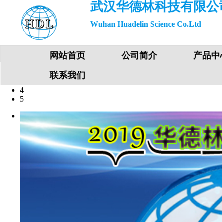
武汉华德林科技有限公
Wuhan Huadelin Science Co.Ltd
网站首页
公司简介
产品中
1
2
联系我们
3
4
5