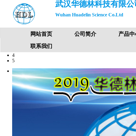
武汉华德林科技有限公
Wuhan Huadelin Science Co.Ltd
网站首页
公司简介
产品中
1
2
联系我们
3
4
5