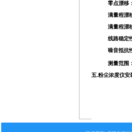
零点漂移
满量程漂
满量程漂
线路稳定
噪音抵抗
测量范围：0
五
.
粉尘浓度仪安