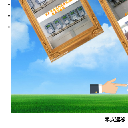
在线式粉尘检测仪在面粉厂
2026-7-22
防爆型粉尘检测仪在某单位
高温型粉尘浓度
2026-7-22
气体监测系统中使用的气体
环境温度：
2026-7-22
环境保护
管道气体压
管道气体流
管道气体温度
管道外径：0
探针结构：3
尘埃颗粒大
零点漂移