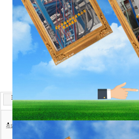
现场安装实例分类
粉尘浓
布袋检漏仪现场安装案例
粉体流
一般那
高温型