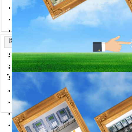
2026-7-22
2026-7-22
高温型粉尘浓度仪说明书
接线盒
2026-7-22
固体流量计现场安装实例
应用：
6
2026-7-22
武威市面粉厂轴承测温方案
TRT发
2026-7-22
固体流量计安装实例
模拟量设备为什么都偏爱用
粉状材料
2026-7-22
在线式粉尘检测仪在面粉厂
粉尘浓度仪,常用的粉尘浓
过程粉尘
2026-7-22
2026-7-22
防爆型粉尘检测仪在某单位
粉体流量计,化工企业中常
各种燃煤
2026-7-22
2026-7-22
气体监测系统中使用的气体
一般那些环境下需要使用粉
2026-7-22
2026-7-22
高温型粉尘浓度仪说明书
高温型粉尘浓度
2026-7-22
固体流量计现场安装实例
WK
6
2026-7-22
产生静电荷
武威市面粉厂轴承测温方案
本系统的高
2026-7-22
模拟量设备为什么都偏爱用
粉尘粒子的
2026-7-22