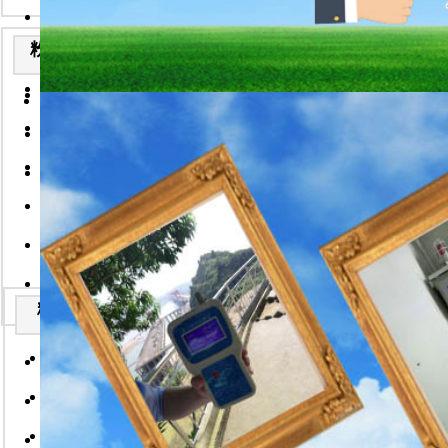
武威市面粉厂轴承测温方案
高温型粉尘
2026-7-22
粉尘检测仪安装实例
模拟量设备为什么都偏爱用
2026-7-22
高温型
粉尘浓度
粉尘浓度仪,常用的粉尘浓
在线式粉尘检测仪在面粉厂
2026-7-22
2026-7-22
WK
粉体流量计,化工企业中常
防爆型粉尘检测仪在某单位
放记录和
2026-7-22
2026-7-22
一般那些环境下需要使用粉
子在线排
气体监测系统中使用的气体
2026-7-22
2026-7-22
湿度和烟
高温型粉尘浓度仪说明书
浓度（单
2026-7-22
固体流量计现场安装实例
6
2026-7-22
武威市面粉厂轴承测温方案
高温型粉尘浓度
2026-7-22
粉尘浓度仪安装实例
模拟量设备为什么都偏爱用
WK
2026-7-22
粉尘浓度仪,常用的粉尘浓
染探头后
在线式粉尘检测仪在面粉厂
2026-7-22
2026-7-22
信号传输
粉体流量计,化工企业中常
防爆型粉尘检测仪在某单位
2026-7-22
2026-7-22
安装使
一般那些环境下需要使用粉
气体监测系统中使用的气体
便运行可