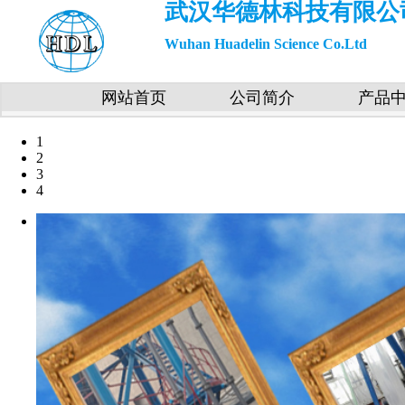
武汉华德林科技有限公
Wuhan Huadelin Science Co.Ltd
网站首页
公司简介
产品
1
2
3
4