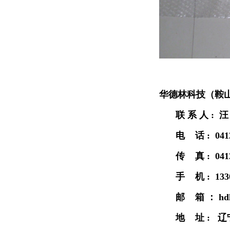
华德林科技（鞍
联 系 人 : 
电 话 : 0412
传 真 : 0412
手 机 : 1330
邮 箱 ： hdl
地 址 : 