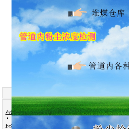
产 品 分 类
在线
式粒子计数
布袋检漏仪
粉尘检测仪