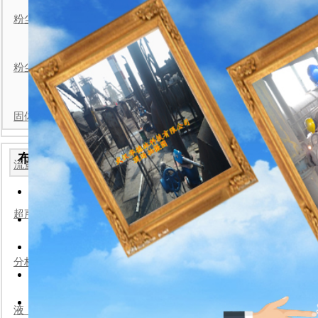
一般那
粉尘检测仪现场安装案例
粉尘浓度仪现场安装案例
固体流量计现场安装案例
布袋检漏仪现场安装实例1
布袋检漏仪安装实例
流量计现场安装案例
2026-7-22
:华德林
布袋检漏仪/武汉华德林科
: 22979 作者:华德林
2026-7-22
超声波流量计现场安装案例
布袋检漏仪技术说明-武汉
华德林官网/
2026-7-22
器布袋检漏
粉尘浓度仪,常用的粉尘浓
2026-7-22
分析仪表现场安装案例
粉体流量计,化工企业中常
布袋除尘检漏仪
2026-7-22
一般那些环境下需要使用粉
液（物）位计现场安装案例
2026-7-22