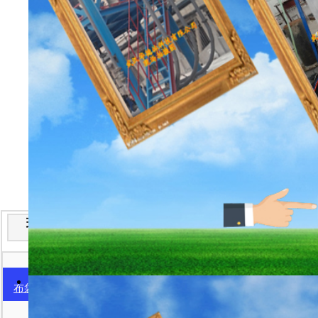
现场安装实例分类
布袋检漏
布袋检漏仪现场安装案例
布袋检
粉尘浓
粉体流