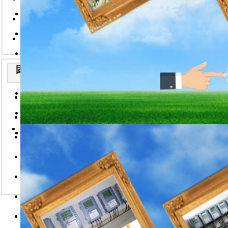
2026-7-22
5
2026-7-22
2026-7-22
粉体流量计,化工企业中常
防爆型粉尘检测仪在某单位
2026-7-22
2026-7-22
一般那些环境下需要使用粉
气体监测系统中使用的气体
2026-7-22
2026-7-22
高温型粉尘浓度仪说明书
2026-7-22
固体流量计安装实例
布袋检漏仪现场安装实例
1
2026-7-22
布袋检漏仪现场安装实例
布袋检漏仪/武汉华德林科
2
2026-7-22
2026-7-22
布袋检漏仪现场安装实例
布袋检漏仪技术说明-武汉
3
2026-7-22
2026-7-22
布袋检漏仪现场安装实例
粉尘浓度仪,常用的粉尘浓
5
2026-7-22
2026-7-22
粉体流量计,化工企业中常
2026-7-22
一般那些环境下需要使用粉
2026-7-22
高温型粉尘浓度仪说明书
2026-7-22
布袋检漏仪现场安装实例
1
2026-7-22