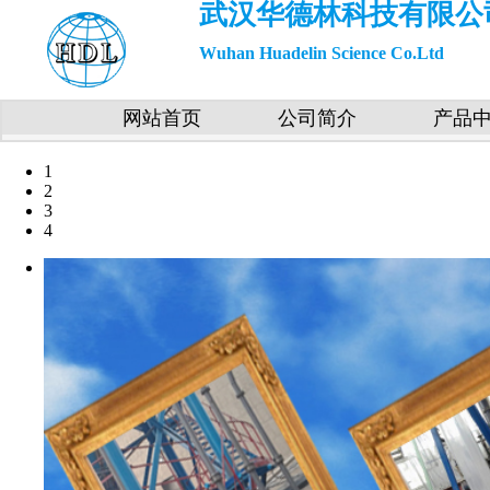
武汉华德林科技有限公
Wuhan Huadelin Science Co.Ltd
网站首页
公司简介
产品
1
2
3
4