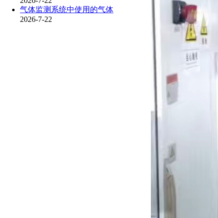
2026-7-22
气体监测系统中使用的气体
2026-7-22