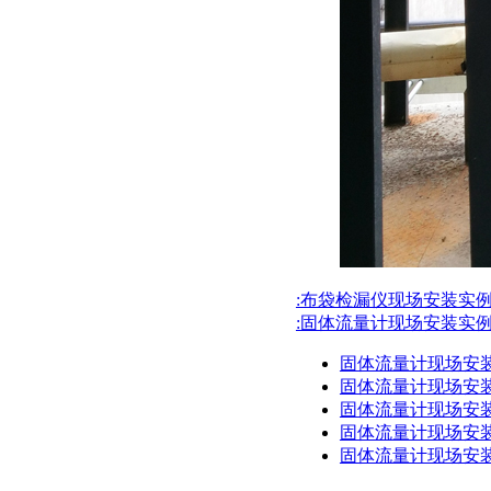
:布袋检漏仪现场安装实例
:固体流量计现场安装实例
固体流量计现场安装
固体流量计现场安装
固体流量计现场安装
固体流量计现场安装
固体流量计现场安装