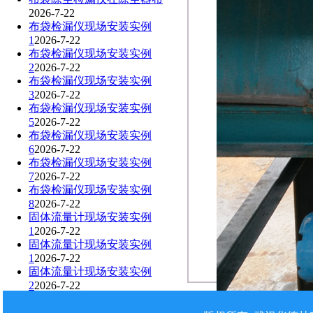
2026-7-22
布袋检漏仪现场安装实例
1
2026-7-22
布袋检漏仪现场安装实例
2
2026-7-22
布袋检漏仪现场安装实例
3
2026-7-22
布袋检漏仪现场安装实例
5
2026-7-22
布袋检漏仪现场安装实例
6
2026-7-22
布袋检漏仪现场安装实例
7
2026-7-22
布袋检漏仪现场安装实例
8
2026-7-22
固体流量计现场安装实例
1
2026-7-22
固体流量计现场安装实例
1
2026-7-22
固体流量计现场安装实例
2
2026-7-22
固体流量计现场安装实例
3
2026-7-22