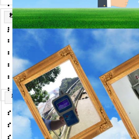
防爆型粉尘检测仪的技术说
2026-7-22
粉尘检测仪安装实例
布袋检漏仪技术说明-武汉
2026-7-22
粉尘浓度仪现场安装实例
固体流量计技术说明/武汉
8
2026-7-22
2026-7-22
智能型固体流量计/武汉华
固体流量计技术说明
2026-7-
2026-7-22
22
超低排放粉尘检测仪
2026-7-
HDLUQK-03电远传
2026-7-
22
22
固体流量计/武汉华德林科
WKD-6系列粉尘浓度仪
2026-
2026-7-22
7-22
布袋检漏仪/武汉华德林科
粉尘浓度仪,常用的粉尘浓
2026-7-22
2026-7-22
防爆型粉尘检测仪的技术说
粉体流量计,化工企业中常
2026-7-22
粉尘浓度仪安装实例
2026-7-22
布袋检漏仪技术说明-武汉
防爆型车间粉尘浓度检测仪
2026-7-22
2026-7-22
粉尘浓度仪现场安装实例
固体流量计技术说明/武汉
粉尘浓度仪WKD-6安装
2026-
8
2026-7-22
2026-7-22
7-22
智能型固体流量计/武汉华
固体流量计技术说明
2026-7-
超声波流量计安装实例9
2026-
2026-7-22
22
7-22
超低排放粉尘检测仪
2026-7-
HDLUQK-03电远传
2026-7-
超声波流量计安装案例