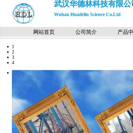
武汉华德林科技有限公
Wuhan Huadelin Science Co.Ltd
网站首页
公司简介
产品
1
2
3
4