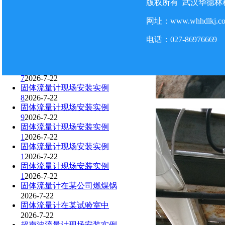
版权所有 武汉华德
固体流量计现场安装实例
5
2026-7-22
网址：www.whhdlkj.
固体流量计现场安装实例
5
2026-7-22
电话：027-86
固体流量计现场安装实例
6
2026-7-22
固体流量计现场安装实例
7
2026-7-22
固体流量计现场安装实例
8
2026-7-22
固体流量计现场安装实例
9
2026-7-22
固体流量计现场安装实例
1
2026-7-22
固体流量计现场安装实例
1
2026-7-22
固体流量计现场安装实例
1
2026-7-22
固体流量计在某公司燃煤锅
2026-7-22
固体流量计在某试验室中​
2026-7-22
超声波流量计现场安装实例