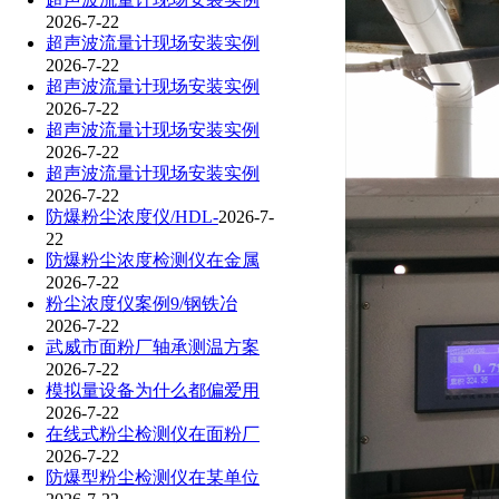
2026-7-22
超声波流量计现场安装实例
2026-7-22
超声波流量计现场安装实例
2026-7-22
超声波流量计现场安装实例
2026-7-22
超声波流量计现场安装实例
2026-7-22
防爆粉尘浓度仪/HDL-
2026-7-
22
防爆粉尘浓度检测仪在金属
2026-7-22
粉尘浓度仪案例9/钢铁冶
2026-7-22
武威市面粉厂轴承测温方案
2026-7-22
模拟量设备为什么都偏爱用
2026-7-22
在线式粉尘检测仪在面粉厂
2026-7-22
防爆型粉尘检测仪在某单位