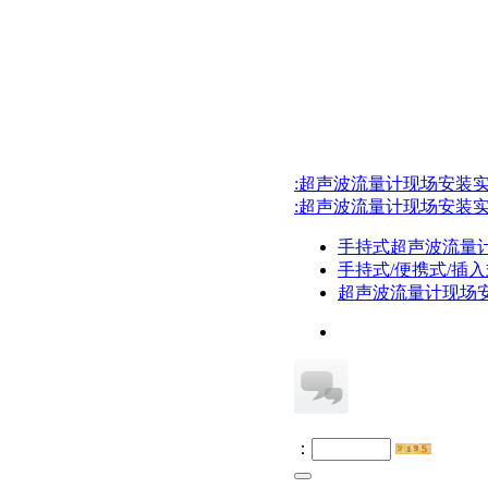
:超声波流量计现场安装实
:超声波流量计现场安装实
手持式超声波流量计
手持式/便携式/插
超声波流量计现场安
：