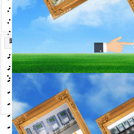
22
22
10
2026-7-22
固体流量计/武汉华德林科
华德林80G雷达物位计调
2026-7-22
2026-7-22
布袋检漏仪/武汉华德林科
武汉华德林科技售后客户维
2026-7-22
2026-7-22
防爆型粉尘检测仪的技术说
一般那些环境下需要使用粉
2026-7-22
2026-7-22
固体流量计安装实例
布袋检漏仪技术说明-武汉
高温型粉尘浓度仪说明书
2026-7-22
2026-7-22
固体流量计技术说明/武汉
粉尘浓度仪现场安装实例
粉尘浓度仪现场安装实例
2026-7-22
8
2026-7-22
1
2026-7-22
固体流量计技术说明
2026-7-
智能型固体流量计/武汉华
粉尘浓度仪现场安装实例
22
2026-7-22
2
2026-7-22
HDLUQK-03电远传
2026-7-
超低排放粉尘检测仪
2026-7-
粉尘浓度仪现场安装实例
22
22
3
2026-7-22
固体流量计/武汉华德林科
粉尘浓度仪现场安装实例
2026-7-22
4
2026-7-22
布袋检漏仪/武汉华德林科
粉尘浓度仪现场安装实例
2026-7-22
5
2026-7-22
防爆型粉尘检测仪的技术说
粉尘浓度仪现场安装实例
2026-7-22
6
2026-7-22
布袋检漏仪技术说明-武汉
粉尘浓度仪现场安装实例
2026-7-22
7
2026-7-22