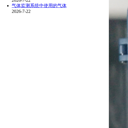
2026-7-22
气体监测系统中使用的气体
2026-7-22