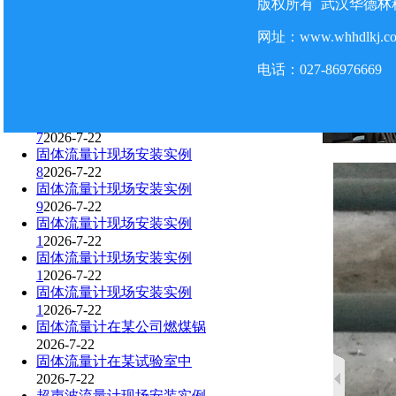
版权所有 武汉华德
固体流量计现场安装实例
5
2026-7-22
网址：www.whhdlkj.
固体流量计现场安装实例
5
2026-7-22
电话：027-86
固体流量计现场安装实例
6
2026-7-22
固体流量计现场安装实例
7
2026-7-22
固体流量计现场安装实例
8
2026-7-22
固体流量计现场安装实例
9
2026-7-22
固体流量计现场安装实例
1
2026-7-22
固体流量计现场安装实例
1
2026-7-22
固体流量计现场安装实例
1
2026-7-22
固体流量计在某公司燃煤锅
2026-7-22
固体流量计在某试验室中​
2026-7-22
超声波流量计现场安装实例