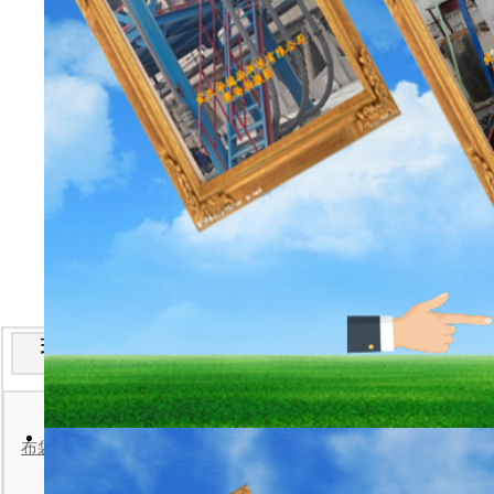
现场安装实例分类
粉尘浓
布袋检漏仪现场安装案例
智能型
超低排
固体流量